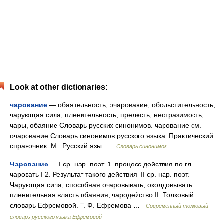
Look at other dictionaries:
чарование
— обаятельность, очарование, обольстительность,
чарующая сила, пленительность, прелесть, неотразимость,
чары, обаяние Словарь русских синонимов. чарование см.
очарование Словарь синонимов русского языка. Практический
справочник. М.: Русский язы …
Словарь синонимов
Чарование
— I ср. нар. поэт. 1. процесс действия по гл.
чаровать I 2. Результат такого действия. II ср. нар. поэт.
Чарующая сила, способная очаровывать, околдовывать;
пленительная власть обаяния; чародейство II. Толковый
словарь Ефремовой. Т. Ф. Ефремова …
Современный толковый
словарь русского языка Ефремовой