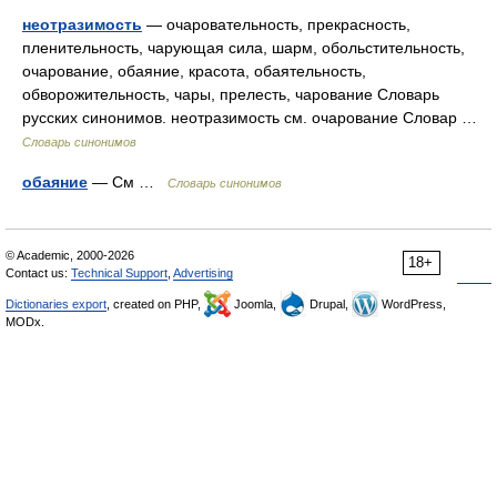
неотразимость
— очаровательность, прекрасность,
пленительность, чарующая сила, шарм, обольстительность,
очарование, обаяние, красота, обаятельность,
обворожительность, чары, прелесть, чарование Словарь
русских синонимов. неотразимость см. очарование Словар …
Словарь синонимов
обаяние
— См …
Словарь синонимов
© Academic, 2000-2026
18+
Contact us:
Technical Support
,
Advertising
Dictionaries export
, created on PHP,
Joomla,
Drupal,
WordPress,
MODx.