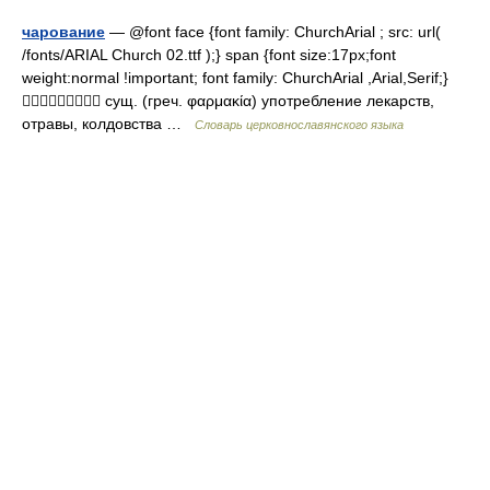
чарование
— @font face {font family: ChurchArial ; src: url(
/fonts/ARIAL Church 02.ttf );} span {font size:17px;font
weight:normal !important; font family: ChurchArial ,Arial,Serif;}
 сущ. (греч. φαρμακία) употребление лекарств,
отравы, колдовства …
Словарь церковнославянского языка