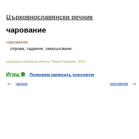
Църковнославянски речник
чарование
чарование
отрова; гадаене; омагьосване.
Църковнославянски речник
.
Павел Николов
.
2015
.
Игры ⚽
Поможем написать курсовую
чадце
чаровник